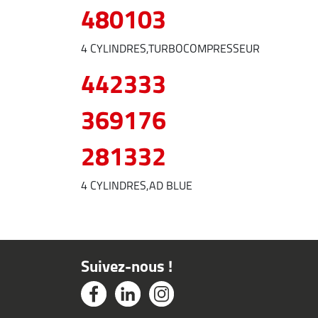
480103
4 CYLINDRES,TURBOCOMPRESSEUR
442333
369176
281332
4 CYLINDRES,AD BLUE
Suivez-nous !