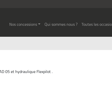
Nos concessions
Qui sommes nous ?
Toutes les occasi
D 05 et hydraulique Flexpilot .