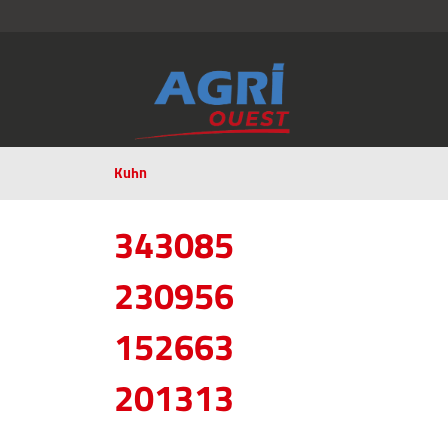
Kuhn
343085
230956
152663
201313