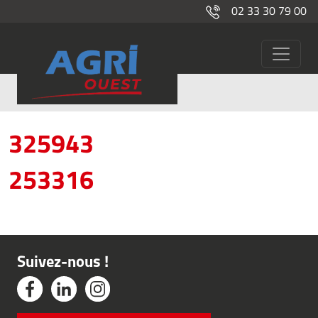
02 33 30 79 00
Mailleux
325943
253316
Suivez-nous !