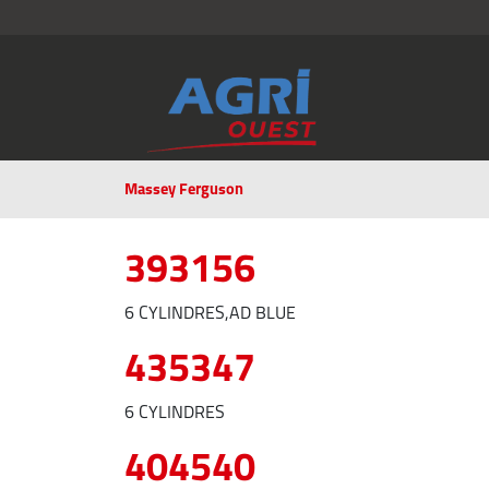
Massey Ferguson
393156
6 CYLINDRES,AD BLUE
435347
6 CYLINDRES
404540