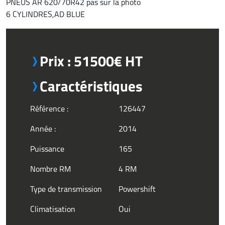
PNEUS AR 620/70R42 pas sur la photo
6 CYLINDRES,AD BLUE
Prix : 51500€ HT
Caractéristiques
Référence :
126447
Année :
2014
Puissance
165
Nombre RM
4 RM
Type de transmission
Powershift
Climatisation
Oui