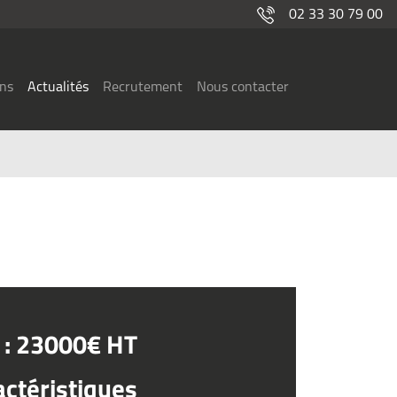
02 33 30 79 00
ons
Actualités
Recrutement
Nous contacter
x : 23000€ HT
actéristiques