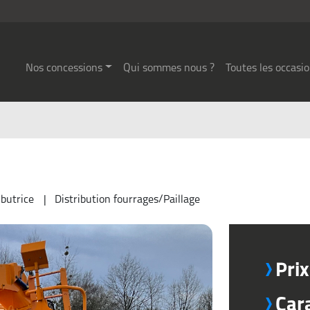
Nos concessions
Qui sommes nous ?
Toutes les occasi
ibutrice
Distribution fourrages/Paillage
Pri
Car