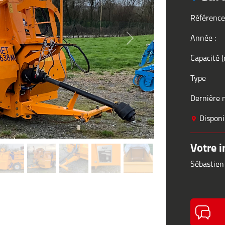
Référence
Année :
Next
Capacité 
Type
Dernière m
Disponib
Votre i
Sébastien