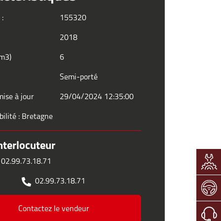
 :
155320
2018
(m3)
6
Semi-porté
ise à jour
29/04/2024 12:35:00
ilité : Bretagne
nterlocuteur
 02.99.73.18.71
02.99.73.18.71
Contactez le vendeur