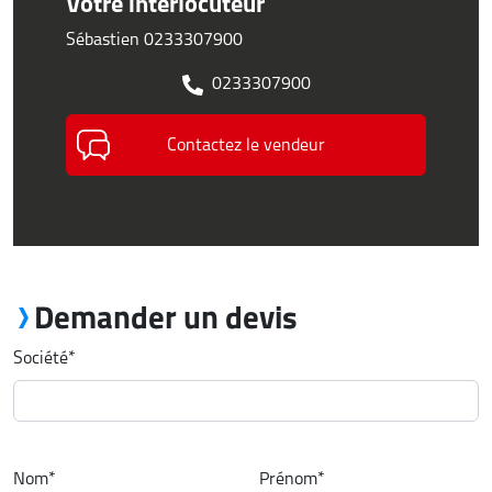
Votre interlocuteur
Sébastien 0233307900
0233307900
Contactez le vendeur
Demander un devis
Société
*
Nom
*
Prénom
*