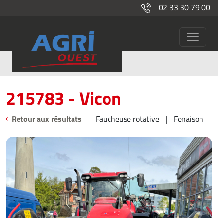
02 33 30 79 00
215783
Occasions
215783 - Vicon
Retour aux résultats
Faucheuse rotative
Fenaison