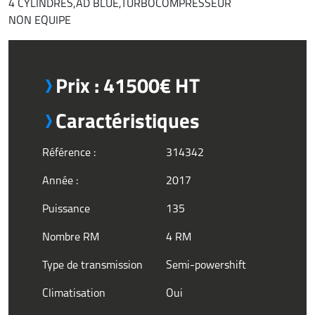
4 CYLINDRES,AD BLUE,TURBOCOMPRESSEUR
NON EQUIPE
Prix : 41500€ HT
Caractéristiques
Référence :
314342
Année :
2017
Puissance
135
Nombre RM
4 RM
Type de transmission
Semi-powershift
Climatisation
Oui