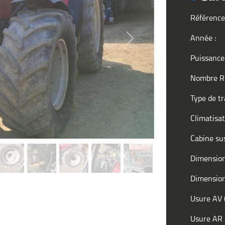
Référence
Année :
Next
Puissance
Nombre 
Type de t
Climatisa
Cabine s
Dimensio
Dimensio
Usure AV 
Usure AR 