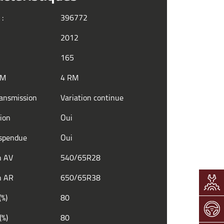
 :
396772
2012
165
RM
4 RM
ransmission
Variation continue
tion
Oui
uspendue
Oui
n AV
540/65R28
n AR
650/65R38
(%)
80
(%)
80