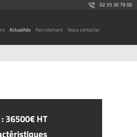
02 33 30 79 00
ons
Actualités
Recrutement
Nous contacter
x : 36500€ HT
actéristiques