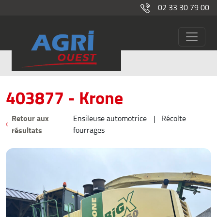
02 33 30 79 00
403877
Occasions
403877 - Krone
Retour aux
Ensileuse automotrice
Récolte
résultats
fourrages