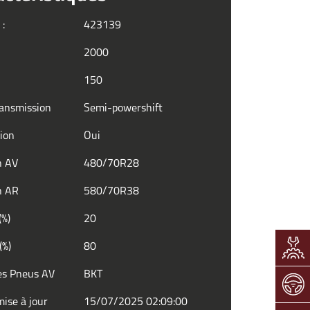
 :
423139
2000
150
ransmission
Semi-powershift
tion
Oui
n AV
480/70R28
n AR
580/70R38
(%)
20
(%)
80
es Pneus AV
BKT
ise à jour
15/07/2025 02:09:00