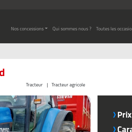
Nos concessions
Qui sommes nous ?
Toutes les occasi
d
Tracteur
Tracteur agricole
Pri
Car