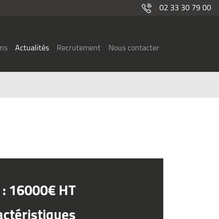
02 33 30 79 00
ons
Actualités
Recrutement
Nous contacter
x : 16000€ HT
actéristiques