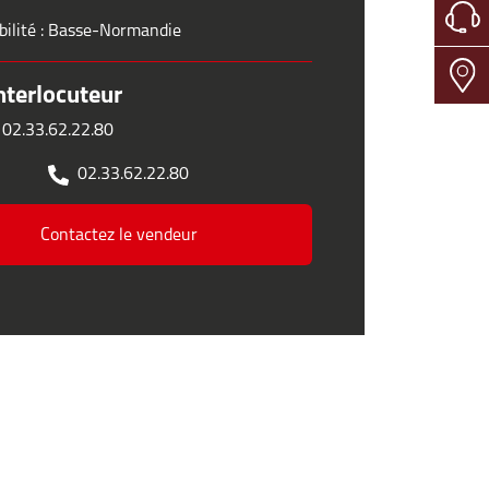
bilité : Basse-Normandie
nterlocuteur
 02.33.62.22.80
02.33.62.22.80
Contactez le vendeur