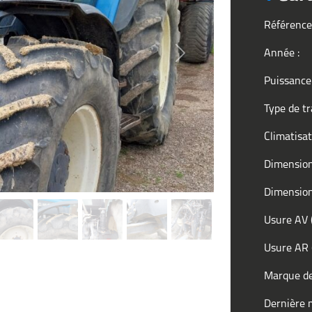
Référence
Année :
Next
Puissance
Type de t
Climatisa
Dimensio
Dimensio
Usure AV 
Usure AR 
Marque d
Dernière m