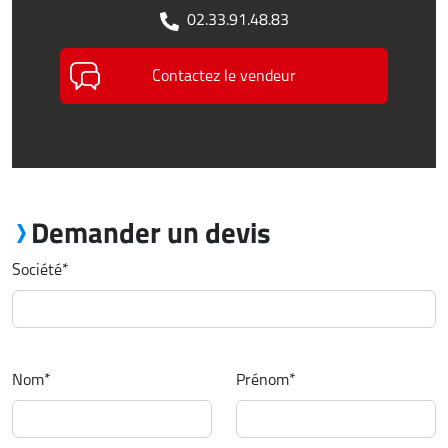
02.33.91.48.83
Contactez le vendeur
Demander un devis
Société
*
Nom
*
Prénom
*