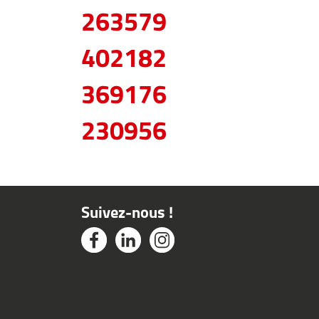
263579
402182
369176
230956
Suivez-nous !