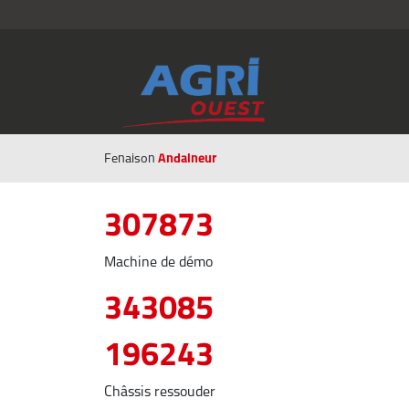
Andaineur
Fenaison
307873
Machine de démo
343085
196243
Châssis ressouder