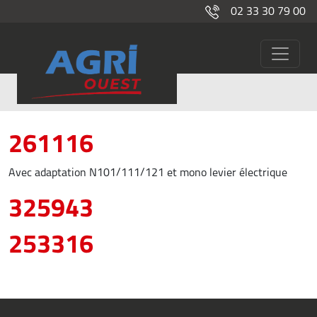
02 33 30 79 00
Chargeur frontal
Manutention
261116
Avec adaptation N101/111/121 et mono levier électrique
325943
253316