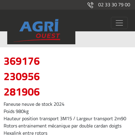
02 33 30 79 00
Page 2
Fenaison
369176
230956
281906
Faneuse neuve de stock 2024
Poids 980kg
Hauteur position transport 3M15 / Largeur transport 2m90
Rotors entrainement mécanique par double cardan doigts
Hexalink entre rotors