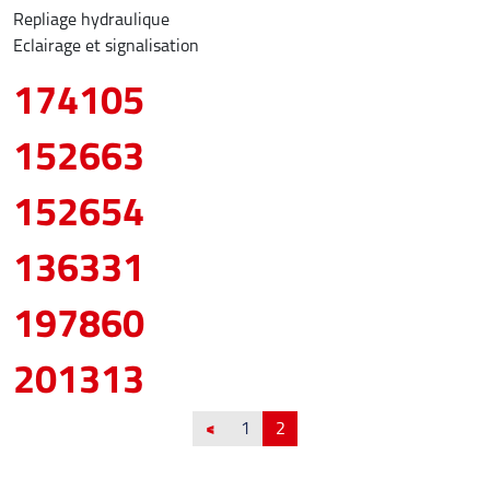
Repliage hydraulique
Eclairage et signalisation
174105
152663
152654
136331
197860
201313
<
1
2